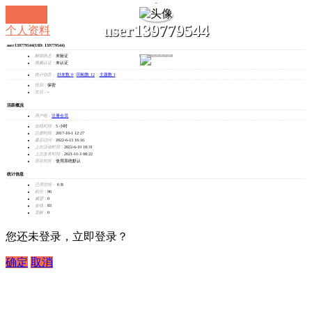
user139779544
个人资料
user139779544
(UID: 139779544)
发消息
邮箱状态：
未验证
视频认证：
未认证
统计信息：
好友数 0
|
回帖数 12
|
主题数 1
性别：
保密
生日：
-
活跃概况
用户组：
注册会员
在线时间：
5 小时
注册时间：
2017-10-1 12:27
最后访问：
2022-6-13 16:16
上次活动时间：
2022-6-10 18:31
上次发表时间：
2021-11-3 00:22
所在时区：
使用系统默认
统计信息
已用空间：
0 B
积分：
96
威望：
0
金钱：
83
贡献：
0
您还未登录，立即登录？
确定
取消