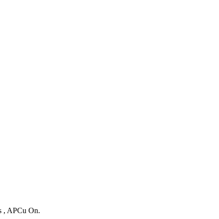
es , APCu On.