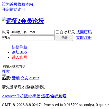
设为首页
收藏本站
开启辅助访问
帐号
找回密码
自动登录
密码
立即注册
登录
快捷导航
论坛
BBS
进入官网
搜索
热搜:
活动
交友
discuz
请先登录后才能继续浏览
Archiver
|
手机版
|
小黑屋
|
远征2会员论坛
GMT+8, 2026-8-8 02:17
, Processed in 0.015709 second(s), 0 queri