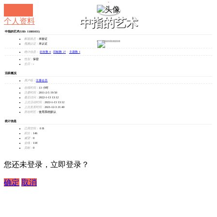
中指的艺术
个人资料
中指的艺术
(UID: 11881031)
邮箱状态：
未验证
发消息
视频认证：
未认证
统计信息：
好友数 0
|
回帖数 27
|
主题数 1
性别：
保密
生日：
-
活跃概况
用户组：
注册会员
在线时间：
13 小时
注册时间：
2011-2-5 19:50
最后访问：
2022-1-13 13:12
上次活动时间：
2022-1-13 13:12
上次发表时间：
2021-12-3 21:40
所在时区：
使用系统默认
统计信息
已用空间：
0 B
积分：
146
威望：
0
金钱：
118
贡献：
0
您还未登录，立即登录？
确定
取消