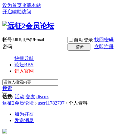
设为首页
收藏本站
开启辅助访问
帐号
找回密码
自动登录
密码
立即注册
登录
快捷导航
论坛
BBS
进入官网
搜索
热搜:
活动
交友
discuz
远征2会员论坛
›
user11782797
›
个人资料
加为好友
发送消息