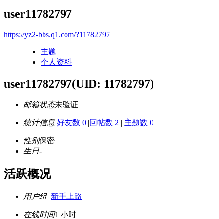
user11782797
https://yz2-bbs.q1.com/?11782797
主题
个人资料
user11782797
(UID: 11782797)
邮箱状态
未验证
统计信息
好友数 0
|
回帖数 2
|
主题数 0
性别
保密
生日
-
活跃概况
用户组
新手上路
在线时间
1 小时