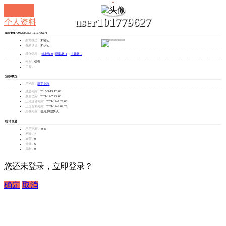
user101779627
个人资料
user101779627
(UID: 101779627)
发消息
邮箱状态：
未验证
视频认证：
未认证
统计信息：
好友数 0
|
回帖数 1
|
主题数 0
性别：
保密
生日：
-
活跃概况
用户组：
新手上路
注册时间：
2015-3-13 12:08
最后访问：
2021-12-7 23:00
上次活动时间：
2021-12-7 23:00
上次发表时间：
2021-12-8 09:23
所在时区：
使用系统默认
统计信息
已用空间：
0 B
积分：
7
威望：
0
金钱：
6
贡献：
0
您还未登录，立即登录？
确定
取消