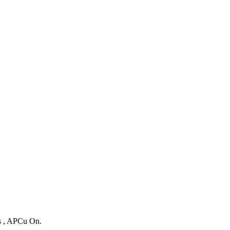
es , APCu On.