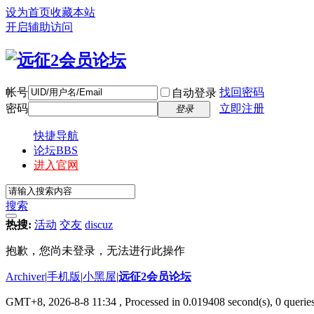
设为首页
收藏本站
开启辅助访问
帐号
找回密码
自动登录
密码
立即注册
登录
快捷导航
论坛
BBS
进入官网
搜索
热搜:
活动
交友
discuz
抱歉，您尚未登录，无法进行此操作
Archiver
|
手机版
|
小黑屋
|
远征2会员论坛
GMT+8, 2026-8-8 11:34
, Processed in 0.019408 second(s), 0 queri