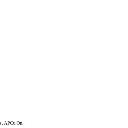
es , APCu On.