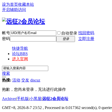
设为首页
收藏本站
开启辅助访问
帐号
找回密码
自动登录
密码
立即注册
登录
快捷导航
论坛
BBS
进入官网
搜索
热搜:
活动
交友
discuz
抱歉，您尚未登录，无法进行此操作
Archiver
|
手机版
|
小黑屋
|
远征2会员论坛
GMT+8, 2026-8-7 23:52
, Processed in 0.017362 second(s), 0 queri