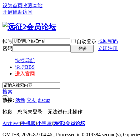
设为首页
收藏本站
开启辅助访问
帐号
找回密码
自动登录
密码
立即注册
登录
快捷导航
论坛
BBS
进入官网
搜索
热搜:
活动
交友
discuz
抱歉，您尚未登录，无法进行此操作
Archiver
|
手机版
|
小黑屋
|
远征2会员论坛
GMT+8, 2026-8-9 04:46
, Processed in 0.019384 second(s), 0 queri