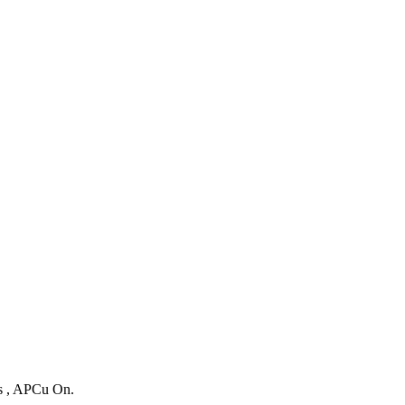
es , APCu On.