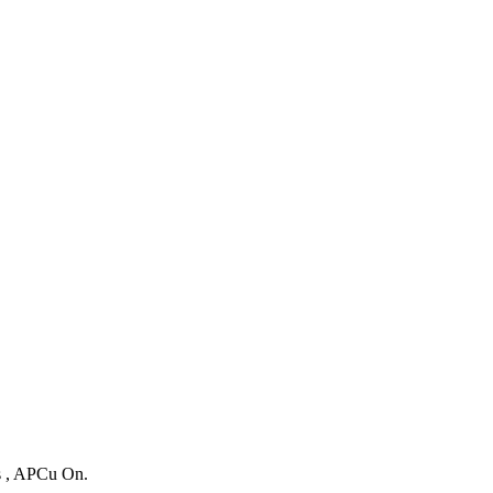
es , APCu On.