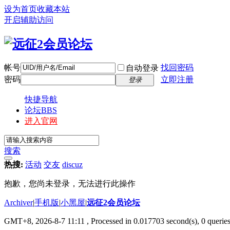
设为首页
收藏本站
开启辅助访问
帐号
找回密码
自动登录
密码
立即注册
登录
快捷导航
论坛
BBS
进入官网
搜索
热搜:
活动
交友
discuz
抱歉，您尚未登录，无法进行此操作
Archiver
|
手机版
|
小黑屋
|
远征2会员论坛
GMT+8, 2026-8-7 11:11
, Processed in 0.017703 second(s), 0 queri