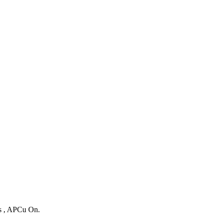
es , APCu On.