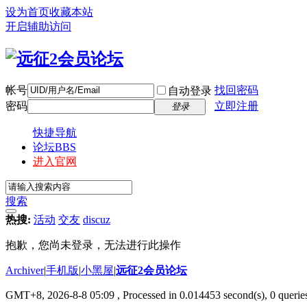
设为首页
收藏本站
开启辅助访问
帐号
找回密码
自动登录
密码
立即注册
登录
快捷导航
论坛
BBS
进入官网
搜索
热搜:
活动
交友
discuz
抱歉，您尚未登录，无法进行此操作
Archiver
|
手机版
|
小黑屋
|
远征2会员论坛
GMT+8, 2026-8-8 05:09
, Processed in 0.014453 second(s), 0 queri