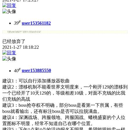
#
39
user153561182
引用:
user154023612 发表于 2021-1-25 13:54
七星龙珠太难抽了，连充十几次都没开出来。
已经放弃了
2021-1-27 18:18:22
#
40
user153885550
建议1：可以自行添加播放器歌曲
建议2：漂移机制不能看世界文明度来，一个刚开129的漂移到
一个已经开了10天129的，等级相差10级，对面不充钱的比我
们充钱的高战
建议3：boss抢夺权不明确，部分boss是看第一下所属，有些
boss就看输出，还有标注boss是否可以拉脱满血。
建议4：深渊战场、跨服领地、跨服国战、蟠桃盛宴的个人位
置图标不明显，经常不知道自己在哪个位置。
建议5：下午1点和4点的活动报名不明显，希望能跟拍卖一样