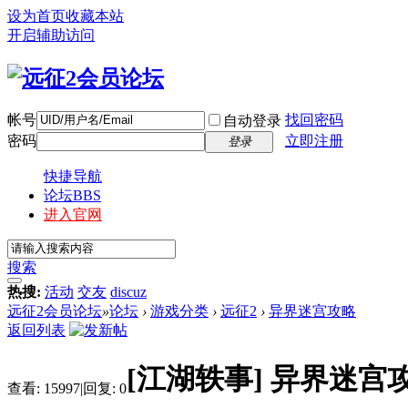
设为首页
收藏本站
开启辅助访问
帐号
找回密码
自动登录
密码
立即注册
登录
快捷导航
论坛
BBS
进入官网
搜索
热搜:
活动
交友
discuz
远征2会员论坛
»
论坛
›
游戏分类
›
远征2
›
异界迷宫攻略
返回列表
[江湖轶事]
异界迷宫
查看:
15997
|
回复:
0