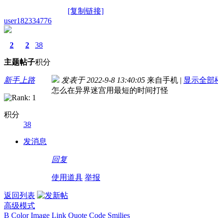
[复制链接]
user182334776
2
2
38
主题
帖子
积分
新手上路
发表于 2022-9-8 13:40:05
来自手机
|
显示全部
怎么在异界迷宫用最短的时间打怪
积分
38
发消息
回复
使用道具
举报
返回列表
高级模式
B
Color
Image
Link
Quote
Code
Smilies