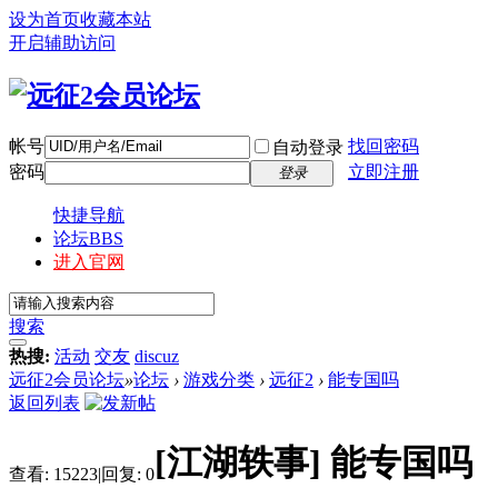
设为首页
收藏本站
开启辅助访问
帐号
找回密码
自动登录
密码
立即注册
登录
快捷导航
论坛
BBS
进入官网
搜索
热搜:
活动
交友
discuz
远征2会员论坛
»
论坛
›
游戏分类
›
远征2
›
能专国吗
返回列表
[江湖轶事]
能专国吗
查看:
15223
|
回复:
0