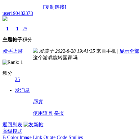
[复制链接]
user190482378
1
1
25
主题
帖子
积分
新手上路
发表于 2022-8-28 19:41:35
来自手机
|
显示全
这个游戏能转国家吗
积分
25
发消息
回复
使用道具
举报
返回列表
高级模式
B
Color
Image
Link
Quote
Code
Smilies