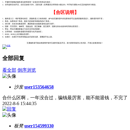
1、开服时间较晚的服务器玩家将获得一定道具补偿来追补差距；
2、全民福利活动开启，合区后连续7天内，活跃玩家（距离最高文明等级15级以内）均可每天领取200元宝的福利作为奖励。
【合区说明】
1、服务器入口：维护更新结束后，原服务器入口依然保留，参与合区服务器中的玩家依然可以选择原服务器进入，服务器列表不变；
2、角色：如果有多个角色，最多为您保留等级较高的8个角色；
3、排行榜：历史排名数据清零，重新根据当前服务器情况进行排序；
4、国家：官员官职、御林军、国战信息、国王雕像，国王膜拜、国家任务自动发布时间将全部清空；
5、帮会：帮会归属国家修正为合区后对应的国家；
6、文明等级：当前服务器最高等级置为先开放的区；
7、BOSS：BOSS上次归属信息清零；
8、交易行：交易行中的所有物品会归还给玩家，需重新手动上架。
互通服务器可能会根据维护操作完成时间延迟开启，请大家密切留意公告消息，不便之处敬请体谅！
全部回复
看全部
倒序浏览
沙发
user153564658
合什么区啊，一年没合过，骗钱最厉害，能不能退钱，不完了
2022-8-6 15:44:35
板凳
user154599330