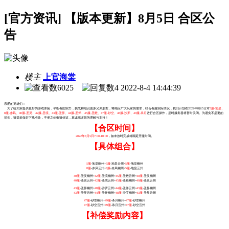
[官方资讯] 【版本更新】8月5日 合区公
告
楼主
上官海棠
6025
4
2022-8-4 14:44:39
亲爱的英雄们：
为了给大家提供更好的游戏体验，平衡各国实力，挑战和结识更多兄弟朋友，将顺应广大玩家的需求，结合各服实际情况，我们计划在2022年8月5日对
5服-地皇、
8服-赤风、40服-圣灵、42服-圣境、43服-圣界、44服-圣斧、45服-圣殿、47服-砂空、48服-沙罗、49服-杀月
进行合区操作，届时服务器将暂时关闭。为避免不必要的
损失，请提前做好下线准备，不便之处敬请体谅，真诚感谢您的理解与支持！
【合区时间】
2022年8月5日7:00-10:00
，如未按时完成将顺延开服时间。
【具体组合】
5服
-地皇幽州+
5服
-地皇云州=
5服
-地皇幽州
8服
-赤风云州+
8服
-赤风幽州=
5服
-地皇云州
40服
-圣灵幽州+
42服
-圣境幽州+
45服
-圣殿云州=
40服
-圣灵幽州
40服
-圣灵云州+
42服
-圣境云州+
45服
-圣殿幽州=
40服
-圣灵云州
43服
-圣界幽州+
48服
-沙罗云州+
44服
-圣斧云州=
43服
-圣界幽州
43服
-圣界云州+
44服
-圣斧幽州+
48服
-沙罗幽州=
43服
-圣界云州
47服
-砂空幽州+
49服
-杀月幽州=
47服
-砂空幽州
47服
-砂空云州+
49服
-杀月云州=
47服
-砂空云州
【补偿奖励内容】