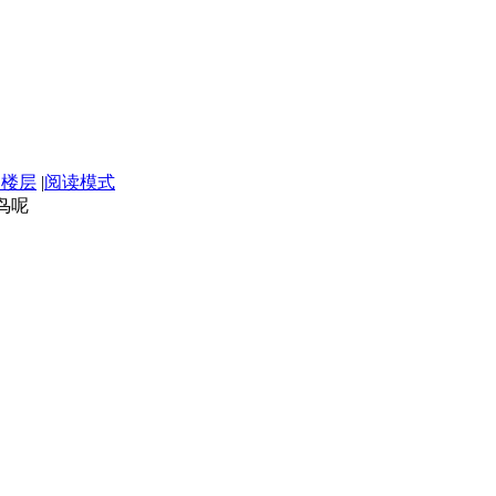
部楼层
|
阅读模式
鸟呢