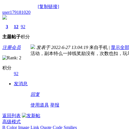
[复制链接]
user179181020
3
12
92
主题
帖子
积分
注册会员
发表于 2022-6-27 13:04:19
来自手机
|
显示全
活动，副本特么一掉线奖励没有，次数也扣，玩
积分
92
发消息
回复
使用道具
举报
返回列表
高级模式
B
Color
Image
Link
Quote
Code
Smilies