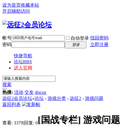
设为首页
收藏本站
开启辅助访问
帐号
找回密码
自动登录
密码
立即注册
登录
快捷导航
论坛
BBS
进入官网
搜索
热搜:
活动
交友
discuz
远征2会员论坛
»
论坛
›
游戏分类
›
远征2
›
游戏问题
返回列表
[国战专栏]
游戏问题
查看:
3379
|
回复:
0