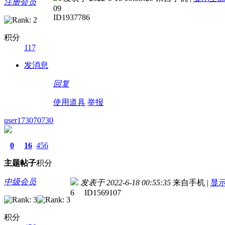
注册会员
09
ID1937786
积分
117
发消息
回复
使用道具
举报
user173070730
0
16
456
主题
帖子
积分
中级会员
发表于 2022-6-18 00:55:35
来自手机
|
显
6 ID1569107
积分