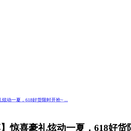
动一夏，618好货限时开抢~ ...
】惊喜豪礼炫动一夏，618好货