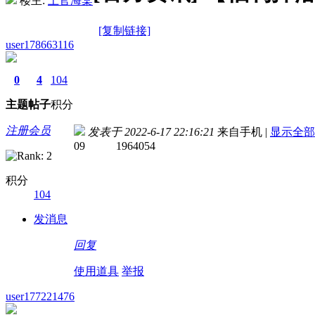
楼主:
上官海棠
[复制链接]
user178663116
0
4
104
主题
帖子
积分
注册会员
发表于 2022-6-17 22:16:21
来自手机
|
显示全部
09 1964054
积分
104
发消息
回复
使用道具
举报
user177221476