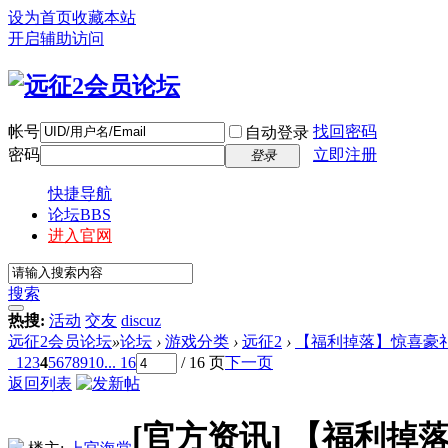
设为首页
收藏本站
开启辅助访问
帐号
找回密码
自动登录
密码
立即注册
登录
快捷导航
论坛
BBS
进入官网
搜索
热搜:
活动
交友
discuz
远征2会员论坛
»
论坛
›
游戏分类
›
远征2
›
【福利掉落】惊喜豪礼炫
1
2
3
4
5
6
7
8
9
10
... 16
/ 16 页
下一页
返回列表
[官方资讯]
【福利掉落