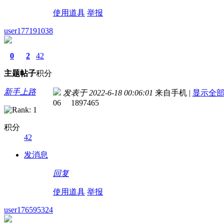
使用道具
举报
user177191038
0
2
42
主题
帖子
积分
新手上路
发表于 2022-6-18 00:06:01
来自手机
|
显示全
06 1897465
积分
42
发消息
回复
使用道具
举报
user176595324