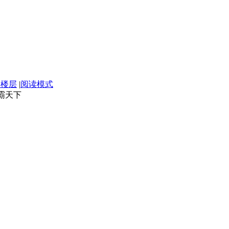
部楼层
|
阅读模式
霸天下