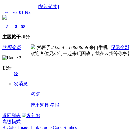
[复制链接]
user176101892
2
8
68
主题
帖子
积分
注册会员
发表于 2022-4-13 06:06:58
来自手机
|
显示全
欢迎各位兄弟们一起来玩国战，我在云州等你争
积分
68
发消息
回复
使用道具
举报
返回列表
高级模式
B
Color
Image
Link
Quote
Code
Smilies