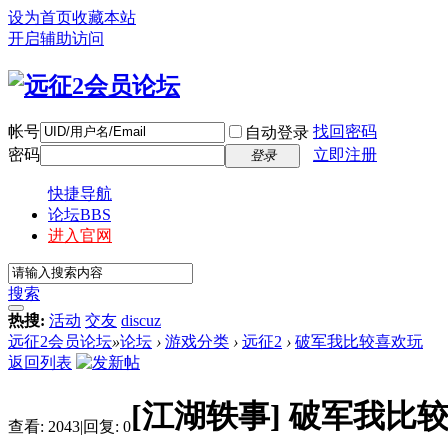
设为首页
收藏本站
开启辅助访问
帐号
找回密码
自动登录
密码
立即注册
登录
快捷导航
论坛
BBS
进入官网
搜索
热搜:
活动
交友
discuz
远征2会员论坛
»
论坛
›
游戏分类
›
远征2
›
破军我比较喜欢玩
返回列表
[江湖轶事]
破军我比
查看:
2043
|
回复:
0