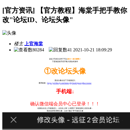
[官方资讯] 【官方教程】海棠手把手教你
改"论坛ID、论坛头像"
楼主
上官海棠
80284
41
2021-10-21 18:09:29
远征2手游论坛终于可以
改ID！
改头像啦！
下面海棠就手把手教大家如何操作
①改论坛头像
更改头像点击下方链接进入
通用链接：
https://yz2-bbs.q1.com/home.php?mod=spacecp&ac=avatar
手机端↓
确认微信端会员中心已登录！！！
在微信点击上方链接进入 - 点击右上角“上传图片”按钮选择心仪的头像 -
拖动选择框调整头像 - 点击“确定”即可修改头像