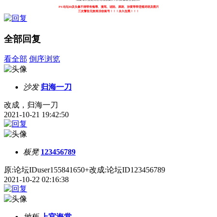
PS:论坛ID及头像不得带有侮辱、漫骂、诬陷、讽刺、涉黄等带违规词语及图片
三次警告无效将没收账号！！！永久拉黑！！！
全部回复
看全部
倒序浏览
沙发
归海一刀
改成，归海一刀
2021-10-21 19:42:50
板凳
123456789
原:论坛IDuser155841650+改成:论坛ID123456789
2021-10-22 02:16:38
地板
上官海棠