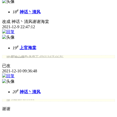
#
18
神话丶清风
改成 神话丶清风谢谢海棠
2021-12-9 22:47:12
#
19
上官海棠
神话丶清风 发表于 2021-12-9 22:47
引用:
改成 神话丶清风谢谢海棠
已改
2021-12-10 09:36:48
#
20
神话丶清风
引用:
上官海棠 发表于 2021-12-10 09:36
已改
谢谢