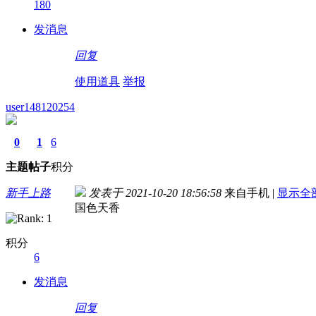
180
发消息
回复
使用道具
举报
user148120254
0
1
6
主题
帖子
积分
新手上路
发表于 2021-10-20 18:56:58
来自手机
|
显示全
国色天香
积分
6
发消息
回复