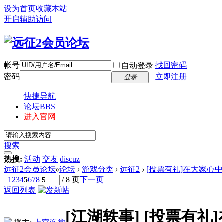
设为首页
收藏本站
开启辅助访问
帐号
找回密码
自动登录
密码
立即注册
登录
快捷导航
论坛
BBS
进入官网
搜索
热搜:
活动
交友
discuz
远征2会员论坛
»
论坛
›
游戏分类
›
远征2
›
[投票有礼]在大家心中
1
2
3
4
5
6
7
8
/ 8 页
下一页
返回列表
[江湖轶事]
[投票有礼