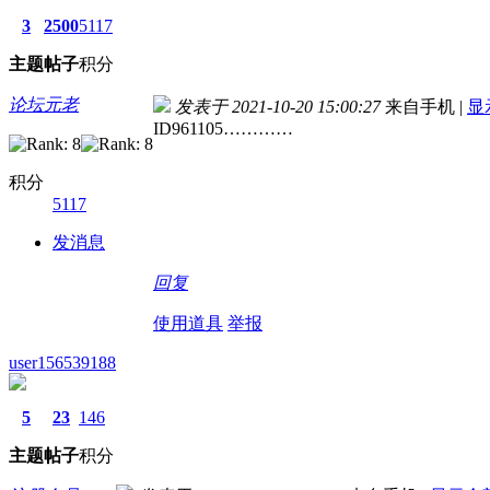
3
2500
5117
主题
帖子
积分
论坛元老
发表于 2021-10-20 15:00:27
来自手机
|
显
ID961105…………
积分
5117
发消息
回复
使用道具
举报
user156539188
5
23
146
主题
帖子
积分