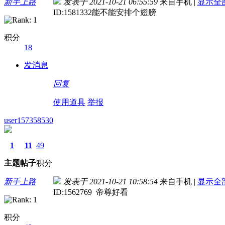
新手上路
发表于 2021-10-21 06:55:59
来自手机
|
显示全
ID:1581332能不能安排个翅膀
积分
18
发消息
回复
使用道具
举报
user157358530
1
11
49
主题
帖子
积分
新手上路
发表于 2021-10-21 10:58:54
来自手机
|
显示全
ID:1562769 帝尊好看
积分