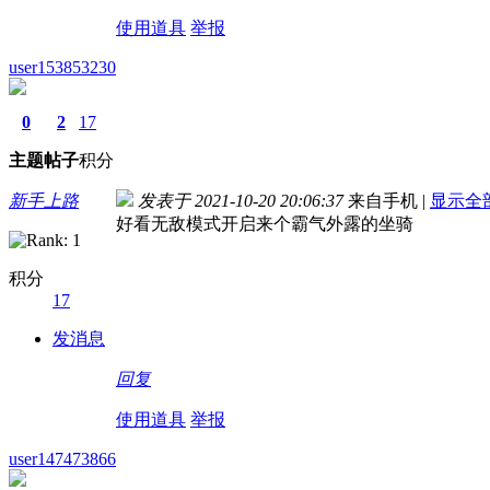
使用道具
举报
user153853230
0
2
17
主题
帖子
积分
新手上路
发表于 2021-10-20 20:06:37
来自手机
|
显示全
好看无敌模式开启来个霸气外露的坐骑
积分
17
发消息
回复
使用道具
举报
user147473866