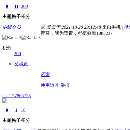
0
11
300
主题
帖子
积分
中级会员
发表于 2021-10-20 23:12:48
来自手机
|
显
帝尊，我为青帝，都挺好看1085237
积分
300
发消息
回复
使用道具
举报
user157865728
0
1
18
主题
帖子
积分