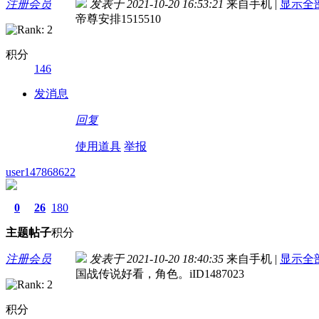
注册会员
发表于 2021-10-20 16:53:21
来自手机
|
显示全
帝尊安排1515510
积分
146
发消息
回复
使用道具
举报
user147868622
0
26
180
主题
帖子
积分
注册会员
发表于 2021-10-20 18:40:35
来自手机
|
显示全
国战传说好看，角色。iID1487023
积分