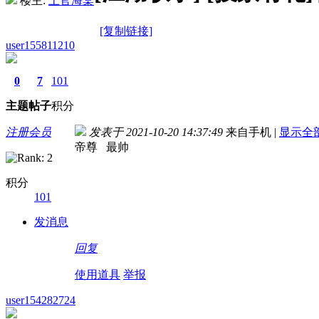
楼主:
上官海棠
[复制链接]
user155811210
0
7
101
主题
帖子
积分
注册会员
发表于 2021-10-20 14:37:49
来自手机
|
显示全
帝尊 最帅
积分
101
发消息
回复
使用道具
举报
user154282724