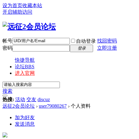
设为首页
收藏本站
开启辅助访问
帐号
找回密码
自动登录
密码
立即注册
登录
快捷导航
论坛
BBS
进入官网
搜索
热搜:
活动
交友
discuz
远征2会员论坛
›
user79080267
›
个人资料
加为好友
发送消息