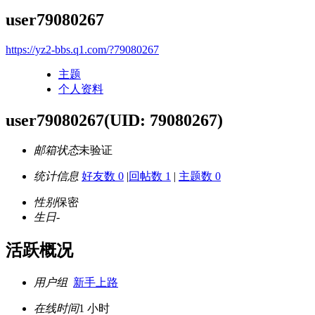
user79080267
https://yz2-bbs.q1.com/?79080267
主题
个人资料
user79080267
(UID: 79080267)
邮箱状态
未验证
统计信息
好友数 0
|
回帖数 1
|
主题数 0
性别
保密
生日
-
活跃概况
用户组
新手上路
在线时间
1 小时