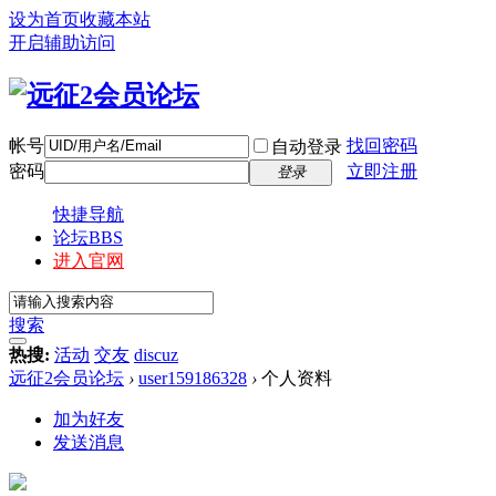
设为首页
收藏本站
开启辅助访问
帐号
找回密码
自动登录
密码
立即注册
登录
快捷导航
论坛
BBS
进入官网
搜索
热搜:
活动
交友
discuz
远征2会员论坛
›
user159186328
›
个人资料
加为好友
发送消息