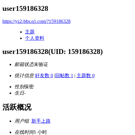
user159186328
https://yz2-bbs.q1.com/?159186328
主题
个人资料
user159186328
(UID: 159186328)
邮箱状态
未验证
统计信息
好友数 0
|
回帖数 1
|
主题数 0
性别
保密
生日
-
活跃概况
用户组
新手上路
在线时间
1 小时