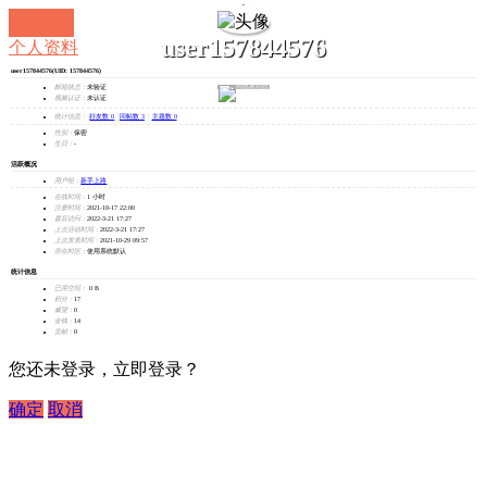
user157844576
个人资料
user157844576
(UID: 157844576)
发消息
邮箱状态：
未验证
视频认证：
未认证
统计信息：
好友数 0
|
回帖数 3
|
主题数 0
性别：
保密
生日：
-
活跃概况
用户组：
新手上路
在线时间：
1 小时
注册时间：
2021-10-17 22:00
最后访问：
2022-3-21 17:27
上次活动时间：
2022-3-21 17:27
上次发表时间：
2021-10-29 09:57
所在时区：
使用系统默认
统计信息
已用空间：
0 B
积分：
17
威望：
0
金钱：
14
贡献：
0
您还未登录，立即登录？
确定
取消