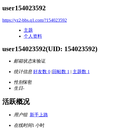
user154023592
https://yz2-bbs.q1.com/?154023592
主题
个人资料
user154023592
(UID: 154023592)
邮箱状态
未验证
统计信息
好友数 0
|
回帖数 1
|
主题数 1
性别
保密
生日
-
活跃概况
用户组
新手上路
在线时间
1 小时