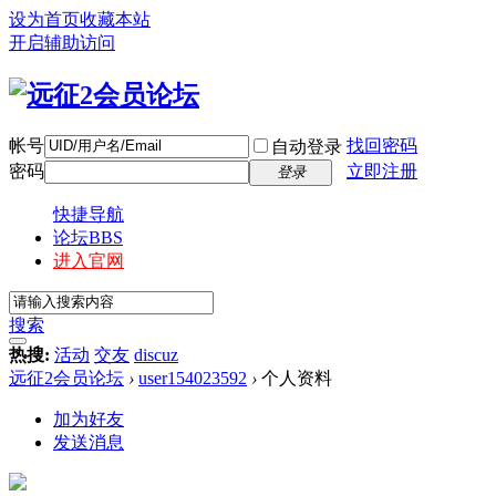
设为首页
收藏本站
开启辅助访问
帐号
找回密码
自动登录
密码
立即注册
登录
快捷导航
论坛
BBS
进入官网
搜索
热搜:
活动
交友
discuz
远征2会员论坛
›
user154023592
›
个人资料
加为好友
发送消息